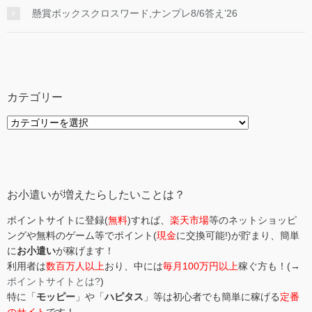
懸賞ボックスクロスワード,ナンプレ8/6答え’26
カテゴリー
カ
テ
ゴ
リ
ー
お小遣いが増えたらしたいことは？
ポイントサイトに登録(
無料
)すれば、
楽天市場
等のネットショッピ
ングや無料のゲーム等でポイント(
現金
に交換可能!)が貯まり、簡単
に
お小遣い
が稼げます！
利用者は
数百万人以上
おり、中には
毎月100万円以上
稼ぐ方も！(→
ポイントサイトとは?
)
特に「
モッピー
」や「
ハピタス
」等は初心者でも簡単に稼げる
定番