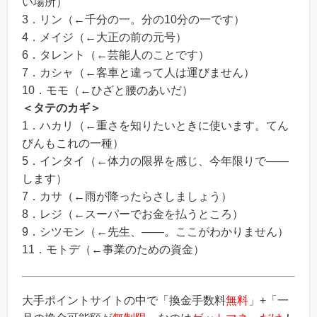
い場所）
3．リン（←千分の一。分の10分の一です）
4．メイジ（←大正の前の元号）
6．タレント（←芸能人のことです）
7．カシャ（←客車と違って人は運びません）
10．モモ（←ひざと腰のあいだ）
＜タテのカギ＞
1．ハカリ（←重さを知りたいときに使います。てん
びんもこれの一種）
5．インタイ（←体力の限界を感じ、今年限りで――
します）
7．カサ（←雨が降ったらさしましょう）
8．レジ（←スーパーでお金を払うところ）
9．シツモン（←先生、――。ここがわかりません）
11．モトデ（←事業のための資金）
大手ポイントサイトの中で「換金手数料
無料
」+「一