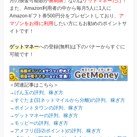
月の換金可能額が
無制限
」なのは
ゲットマネーだけ
！
また、Amazon利用者の中から毎月5人に1人に
Amazonギフト券500円分をプレゼントしており、
ア
マゾンをお得に利用
したい方にもお勧めのポイントサ
イトです！
ゲットマネー
への登録(無料)は下のバナーからすぐに
可能です！
＜関連記事はこちら＞
→
げん玉の評判、稼ぎ方
→
すぐたま(旧ネットマイルから分離)の評判、稼ぎ方
→
ポイントタウンの評判、稼ぎ方
→
ゲットマネーの評判、稼ぎ方
→
モッピーの評判、稼ぎ方
→
アメフリ(旧i2iポイント)の評判、稼ぎ方