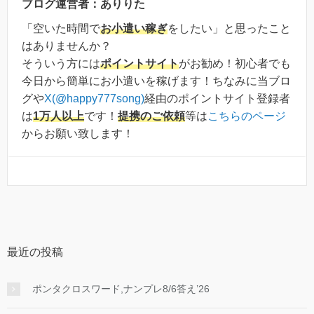
ブログ運営者：ありりた
「空いた時間で
お小遣い稼ぎ
をしたい」と思ったこと
はありませんか？
そういう方には
ポイントサイト
がお勧め！初心者でも
今日から簡単にお小遣いを稼げます！ちなみに当ブロ
グや
X(@happy777song)
経由のポイントサイト登録者
は
1万人以上
です！
提携のご依頼
等は
こちらのページ
からお願い致します！
最近の投稿
ポンタクロスワード,ナンプレ8/6答え’26