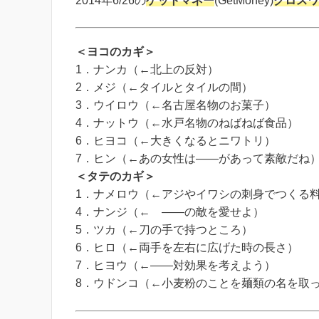
2014年6/26の
ゲットマネー
(GetMoney)
クロスワ
＜ヨコのカギ＞
1．ナンカ（←北上の反対）
2．メジ（←タイルとタイルの間）
3．ウイロウ（←名古屋名物のお菓子）
4．ナットウ（←水戸名物のねばねば食品）
6．ヒヨコ（←大きくなるとニワトリ）
7．ヒン（←あの女性は――があって素敵だね
＜タテのカギ＞
1．ナメロウ（←アジやイワシの刺身でつくる
4．ナンジ（← ――の敵を愛せよ）
5．ツカ（←刀の手で持つところ）
6．ヒロ（←両手を左右に広げた時の長さ）
7．ヒヨウ（←――対効果を考えよう）
8．ウドンコ（←小麦粉のことを麺類の名を取