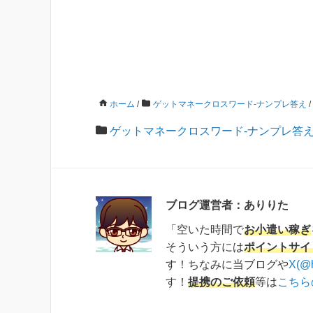
ホーム
/
ゲットマネークロスワード-ナンプレ答え
/
ゲットマネークロスワード-ナンプレ答
ブログ運営者：ありりた
「空いた時間で
お小遣い稼ぎ
そういう方には
ポイントサイ
す！ちなみに当ブログや
X(@
す！
提携のご依頼
等は
こちら