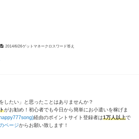
2014/6/26ゲットマネークロスワード答え
え
をしたい」と思ったことはありませんか？
ト
がお勧め！初心者でも今日から簡単にお小遣いを稼げま
happy777song)
経由のポイントサイト登録者は
1万人以上
で
のページ
からお願い致します！