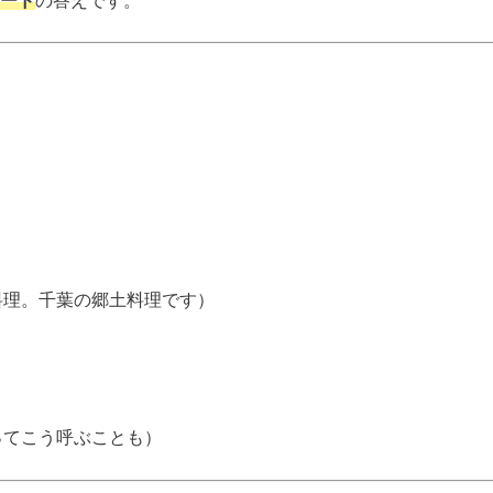
ード
の答えです。
）
料理。千葉の郷土料理です）
ってこう呼ぶことも）