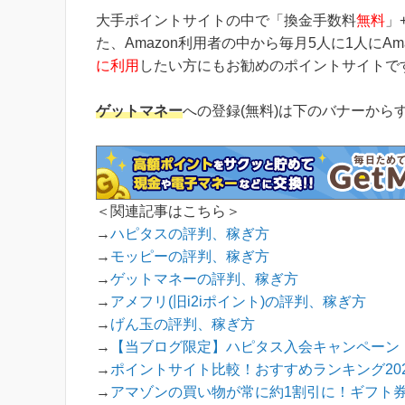
大手ポイントサイトの中で「換金手数料
無料
」
た、Amazon利用者の中から毎月5人に1人にA
に利用
したい方にもお勧めのポイントサイトで
ゲットマネー
への登録(無料)は下のバナーから
＜関連記事はこちら＞
→
ハピタスの評判、稼ぎ方
→
モッピーの評判、稼ぎ方
→
ゲットマネーの評判、稼ぎ方
→
アメフリ(旧i2iポイント)の評判、稼ぎ方
→
げん玉の評判、稼ぎ方
→
【当ブログ限定】ハピタス入会キャンペーン！
→
ポイントサイト比較！おすすめランキング202
→
アマゾンの買い物が常に約1割引に！ギフト