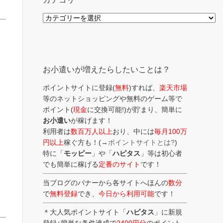
カ
テ
ゴ
リ
ー
お小遣いが増えたらしたいことは？
ポイントサイトに登録(
無料
)すれば、
楽天市場
等のネットショッピングや無料のゲーム等で
ポイント(
現金
に交換可能!)が貯まり、簡単に
お小遣い
が稼げます！
利用者は
数百万人以上
おり、中には
毎月100万
円以上
稼ぐ方も！(→
ポイントサイトとは?
)
特に「
モッピー
」や「
ハピタス
」等は初心者
でも簡単に稼げる
定番のサイト
です！
当ブログのバナーから各サイトへほんの
数分
で
無料登録
でき、
今日から利用可能
です！
＊大人気ポイントサイト「
ハピタス
」に新規