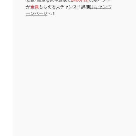
登録+簡単な条件達成で
2400円分
のポイント
が
全員
もらえる大チャンス！詳細は
キャンペ
ーンページ
へ！