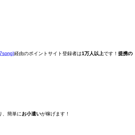
7song)
経由のポイントサイト登録者は
1万人以上
です！
提携の
り、簡単に
お小遣い
が稼げます！