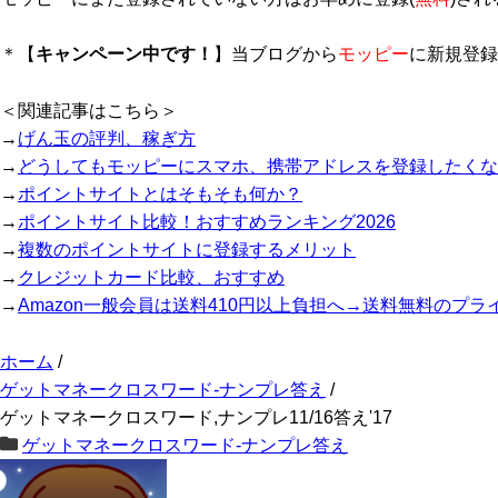
ペ...
＊【
キャンペーン中です！
】当ブログから
モッピー
に新規登録
＜関連記事はこちら＞
→
げん玉の評判、稼ぎ方
→
どうしてもモッピーにスマホ、携帯アドレスを登録したくな
→
ポイントサイトとはそもそも何か？
→
ポイントサイト比較！おすすめランキング2026
→
複数のポイントサイトに登録するメリット
→
クレジットカード比較、おすすめ
→
Amazon一般会員は送料410円以上負担へ→送料無料のプ
ホーム
/
ゲットマネークロスワード-ナンプレ答え
/
ゲットマネークロスワード,ナンプレ11/16答え'17
ゲットマネークロスワード-ナンプレ答え