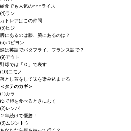
給食でも人気の○○○ライス
(4)ラン
カトレアはこの仲間
(5)ヒジ
脚にあるのは膝、腕にあるのは？
(6)パピヨン
蝶は英語でバタフライ、フランス語で？
(9)アウト
野球では「Ｏ」で表す
(10)ニモノ
落とし蓋をして味を染み込ませる
＜タテのカギ＞
(1)カラ
ゆで卵を食べるときにむく
(2)レンパ
２年続けて優勝！
(3)ムジントウ
あなたなら何を持って行く？