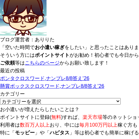
ブログ運営者：ありりた
「空いた時間で
お小遣い稼ぎ
をしたい」と思ったことはありま
そういう方には
ポイントサイト
がお勧め！初心者でも今日から
ご依頼
等は
こちらのページ
からお願い致します！
最近の投稿
ポンタクロスワード,ナンプレ8/8答え’26
懸賞ボックスクロスワード,ナンプレ8/8答え’26
カテゴリー
カ
テ
お小遣いが増えたらしたいことは？
ゴ
ポイントサイトに登録(
無料
)すれば、
楽天市場
等のネットショ
リ
利用者は
数百万人以上
おり、中には
毎月100万円以上
稼ぐ方も
ー
特に「
モッピー
」や「
ハピタス
」等は初心者でも簡単に稼げる