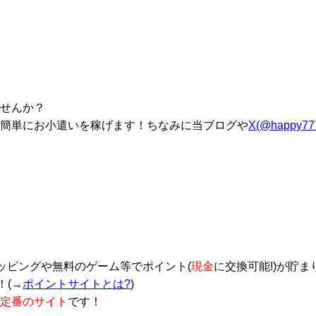
せんか？
簡単にお小遣いを稼げます！ちなみに当ブログや
X(@happy77
ッピングや無料のゲーム等でポイント(
現金
に交換可能!)が貯ま
！(→
ポイントサイトとは?
)
定番のサイト
です！