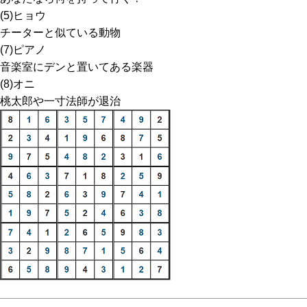
(5)ヒョウ
チーターと似ている動物
(7)ピアノ
音楽室にデンと置いてある楽器
(8)オニ
桃太郎や一寸法師が退治