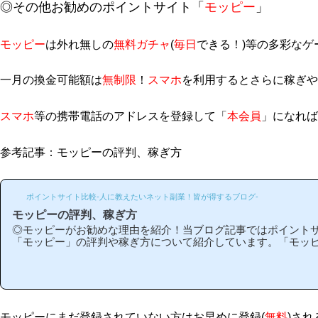
◎その他お勧めのポイントサイト「
モッピー
」
モッピー
は外れ無しの
無料ガチャ
(
毎日
できる！)等の多彩な
一月の換金可能額は
無制限
！
スマホ
を利用するとさらに稼ぎや
スマホ
等の携帯電話のアドレスを登録して「
本会員
」になれば
参考記事：モッピーの評判、稼ぎ方
ポイントサイト比較-人に教えたいネット副業！皆が得するブログ-
モッピーの評判、稼ぎ方
◎モッピーがお勧めな理由を紹介！当ブログ記事ではポイント
「モッピー」の評判や稼ぎ方について紹介しています。「モッ
他のポイントサイトと比較して稼ぎやすいの？」「モッピーが
な理由はどういうところ？」等と疑問のある方には非常に役立
います！(*ポイントサイト初心者の方にもわかりやすい解説を
ており、おかげ様で当ブログからモッピー等のポイントサイト
登録された方は1万人以上もおられます！)モッピーは初心者の
稼ぎやすく、当ブログでもおすすめ第1位のポイントサイトです
モッピーにまだ登録されていない方はお早めに登録(
無料
)さ