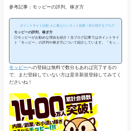
参考記事：モッピーの評判、稼ぎ方
ポイントサイト比較-人に教えたいネット副業！皆が得するブログ-
モッピーの評判、稼ぎ方
◎モッピーがお勧めな理由を紹介！当ブログ記事ではポイントサイ
ト「モッピー」の評判や稼ぎ方について紹介しています。「モッピ
ーは他のポイントサイトと比較して稼ぎやすいの？」「モッピーが
お勧めな理由はどういうところ？」等と疑問のある方には非常に役
立つと思います！(*ポイントサイト初心者の方にもわかりやすい解
説を目指しており、おかげ様で当ブログからモッピー等のポイント
モッピー
への登録は無料で数分もあれば完了するの
サイトに新規登録された方は1万人以上もおられます！)モッピーは
初心者の方でも稼ぎやすく、当ブログでもおすすめ第1位のポイン
で、まだ登録していない方は是非新規登録してみてく
トサイトです！当ペ...
ださいね！