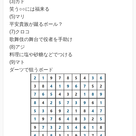
(3)カド
笑う○○には福来る
(5)マリ
平安貴族が蹴るボール？
(7)クロコ
歌舞伎の舞台で役者を手助け
(8)アジ
料理に塩や砂糖などでつける
(9)マト
ダーツで狙うボード