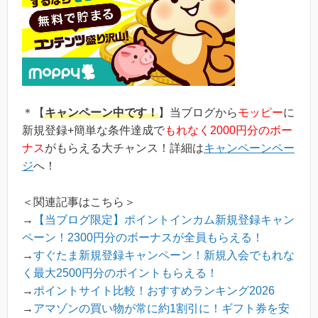
＊【
キャンペーン中です！
】当ブログから
モッピー
に
新規登録+簡単な条件達成で
もれなく2000円分のボー
ナス
がもらえる大チャンス！詳細は
キャンペーンペー
ジ
へ！
＜関連記事はこちら＞
→
【当ブログ限定】ポイントインカム新規登録キャン
ペーン！2300円分のボーナスが全員もらえる！
→
すぐたま新規登録キャンペーン！新規入会でもれな
く最大2500円分のポイントもらえる！
→
ポイントサイト比較！おすすめランキング2026
→
アマゾンの買い物が常に約1割引に！ギフト券を安