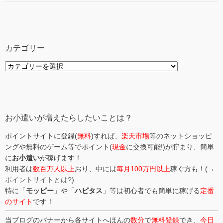
カテゴリー
カ
テ
ゴ
リ
ー
お小遣いが増えたらしたいことは？
ポイントサイトに登録(
無料
)すれば、
楽天市場
等のネットショッピ
ングや無料のゲーム等でポイント(
現金
に交換可能!)が貯まり、簡単
に
お小遣い
が稼げます！
利用者は
数百万人以上
おり、中には
毎月100万円以上
稼ぐ方も！(→
ポイントサイトとは?
)
特に「
モッピー
」や「
ハピタス
」等は初心者でも簡単に稼げる
定番
のサイト
です！
当ブログのバナーから各サイトへほんの
数分
で
無料登録
でき、
今日