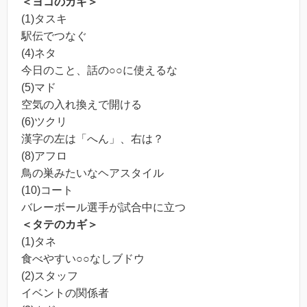
＜ヨコのカギ＞
(1)タスキ
駅伝でつなぐ
(4)ネタ
今日のこと、話の○○に使えるな
(5)マド
空気の入れ換えで開ける
(6)ツクリ
漢字の左は「へん」、右は？
(8)アフロ
鳥の巣みたいなヘアスタイル
(10)コート
バレーボール選手が試合中に立つ
＜タテのカギ＞
(1)タネ
食べやすい○○なしブドウ
(2)スタッフ
イベントの関係者