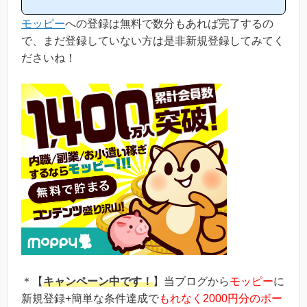
説を目指しており、おかげ様で当ブログからモッピー等のポイント
モッピー
への登録は無料で数分もあれば完了するの
サイトに新規登録された方は1万人以上もおられます！)モッピーは
初心者の方でも稼ぎやすく、当ブログでもおすすめ第1位のポイン
で、まだ登録していない方は是非新規登録してみてく
トサイトです！当ペ...
ださいね！
＊【
キャンペーン中です！
】当ブログから
モッピー
に
新規登録+簡単な条件達成で
もれなく2000円分のボー