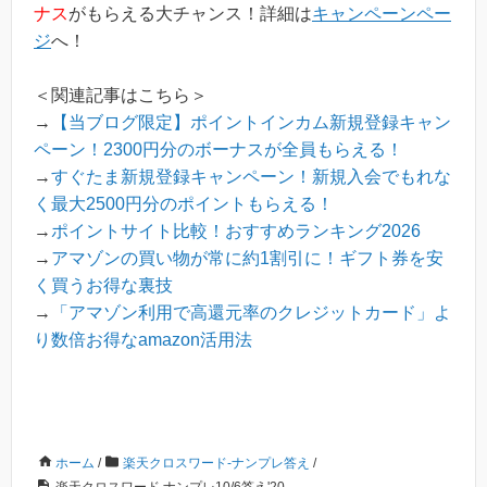
ナス
がもらえる大チャンス！詳細は
キャンペーンペー
ジ
へ！
＜関連記事はこちら＞
→
【当ブログ限定】ポイントインカム新規登録キャン
ペーン！2300円分のボーナスが全員もらえる！
→
すぐたま新規登録キャンペーン！新規入会でもれな
く最大2500円分のポイントもらえる！
→
ポイントサイト比較！おすすめランキング2026
→
アマゾンの買い物が常に約1割引に！ギフト券を安
く買うお得な裏技
→
「アマゾン利用で高還元率のクレジットカード」よ
り数倍お得なamazon活用法
ホーム
/
楽天クロスワード-ナンプレ答え
/