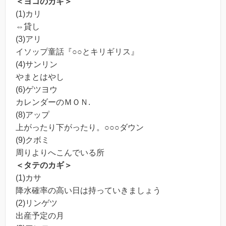
＜ヨコのカギ＞
(1)カリ
⇔貸し
(3)アリ
イソップ童話『○○とキリギリス』
(4)サンリン
やまとはやし
(6)ゲツヨウ
カレンダーのＭＯＮ.
(8)アップ
上がったり下がったり。○○○ダウン
(9)クボミ
周りよりへこんでいる所
＜タテのカギ＞
(1)カサ
降水確率の高い日は持っていきましょう
(2)リンゲツ
出産予定の月