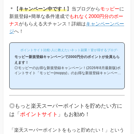
＊【
キャンペーン中です！
】当ブログから
モッピー
に
新規登録+簡単な条件達成で
もれなく2000円分のボー
ナス
がもらえる大チャンス！詳細は
キャンペーンペー
ジ
へ！
ポイントサイト比較-人に教えたいネット副業！皆が得するブログ-
モッピー新規登録キャンペーンで2000円分のポイントが全員もら
えます！
◎モッピーのお得な新規登録キャンペーン！(2026年8月最新版)ポ
イントサイト「モッピー(moppy)」のお得な新規登録キャンペーン
(友達紹介キャンペーン)を紹介します！「モッピーはどこから登録
するとお得になるの？」「モッピーにお得に入会できる時期や方法
はあるの？」という方は必見です！モッピー新規登録キャンペーン
内容キャンペーンの内容は「モッピーに新規登録(無料)して簡単な
条件を満たすと、もれなく2000円分のボーナスポイントがもらえ
る」という、シンプルなものです。(*ちなみに「2000円分のボー
◎もっと楽天スーパーポイントを貯めたい方に
ナス」というのは過去のキ...
は「
ポイントサイト
」もお勧め！
「楽天スーパーポイントをもっと貯めたい！」という