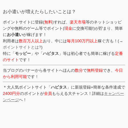
リ
ー
お小遣いが増えたらしたいことは？
ポイントサイトに登録(
無料
)すれば、
楽天市場
等のネットショッピ
ングや無料のゲーム等でポイント(
現金
に交換可能!)が貯まり、簡単
に
お小遣い
が稼げます！
利用者は
数百万人以上
おり、中には
毎月100万円以上
稼ぐ方も！(→
ポイントサイトとは?
)
特に「
モッピー
」や「
ハピタス
」等は初心者でも簡単に稼げる
定番
のサイト
です！
当ブログのバナーから各サイトへほんの
数分
で
無料登録
でき、
今日
から利用可能
です！
＊大人気ポイントサイト「
ハピタス
」に新規登録+簡単な条件達成で
2400円分
のポイントが
全員
もらえる大チャンス！詳細は
キャンペー
ンページ
へ！