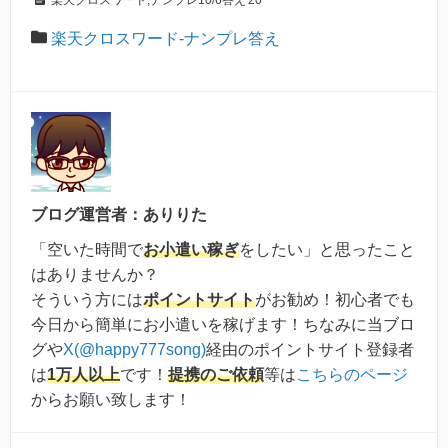
楽天クロスワード,ナンプレ10/6答え'20
楽天クロスワード-ナンプレ答え
ブログ運営者：ありりた
「空いた時間で
お小遣い稼ぎ
をしたい」と思ったこと
はありませんか？
そういう方には
ポイントサイト
がお勧め！初心者でも
今日から簡単にお小遣いを稼げます！ちなみに当ブロ
グや
X(@happy777song)
経由のポイントサイト登録者
は
1万人以上
です！
提携のご依頼
等は
こちらのページ
からお願い致します！