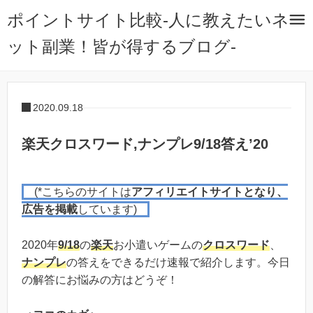
ポイントサイト比較-人に教えたいネ
ット副業！皆が得するブログ-
2020.09.18
楽天クロスワード,ナンプレ9/18答え’20
(*こちらのサイトは
アフィリエイトサイトとなり、
広告を掲載
しています)
2020年
9/18
の
楽天
お小遣いゲームの
クロスワード
、
ナンプレ
の答えをできるだけ速報で紹介します。今日
の解答にお悩みの方はどうぞ！