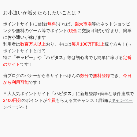
リ
ー
お小遣いが増えたらしたいことは？
ポイントサイトに登録(
無料
)すれば、
楽天市場
等のネットショッピ
ングや無料のゲーム等でポイント(
現金
に交換可能!)が貯まり、簡単
に
お小遣い
が稼げます！
利用者は
数百万人以上
おり、中には
毎月100万円以上
稼ぐ方も！(→
ポイントサイトとは?
)
特に「
モッピー
」や「
ハピタス
」等は初心者でも簡単に稼げる
定番
のサイト
です！
当ブログのバナーから各サイトへほんの
数分
で
無料登録
でき、
今日
から利用可能
です！
＊大人気ポイントサイト「
ハピタス
」に新規登録+簡単な条件達成で
2400円分
のポイントが
全員
もらえる大チャンス！詳細は
キャンペー
ンページ
へ！