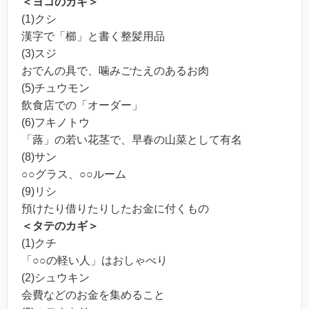
＜ヨコのカギ＞
(1)クシ
漢字で「櫛」と書く整髪用品
(3)スジ
おでんの具で、噛みごたえのあるお肉
(5)チュウモン
飲食店での「オーダー」
(6)フキノトウ
「蕗」の若い花茎で、早春の山菜として有名
(8)サン
○○グラス、○○ルーム
(9)リシ
預けたり借りたりしたお金に付くもの
＜タテのカギ＞
(1)クチ
「○○の軽い人」はおしゃべり
(2)シュウキン
会費などのお金を集めること