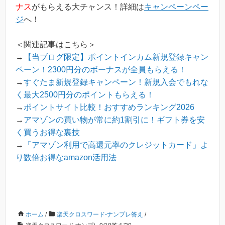
ナス
がもらえる大チャンス！詳細は
キャンペーンペー
ジ
へ！
＜関連記事はこちら＞
→
【当ブログ限定】ポイントインカム新規登録キャン
ペーン！2300円分のボーナスが全員もらえる！
→
すぐたま新規登録キャンペーン！新規入会でもれな
く最大2500円分のポイントもらえる！
→
ポイントサイト比較！おすすめランキング2026
→
アマゾンの買い物が常に約1割引に！ギフト券を安
く買うお得な裏技
→
「アマゾン利用で高還元率のクレジットカード」よ
り数倍お得なamazon活用法
ホーム
/
楽天クロスワード-ナンプレ答え
/