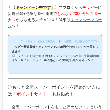
＊【
キャンペーン中です！
】当ブログから
モッピー
に
新規登録+簡単な条件達成で
もれなく2000円分のボー
ナス
がもらえる大チャンス！詳細は
キャンペーンペー
ジ
へ！
ポイントサイト比較-人に教えたいネット副業！皆が得するブログ-
モッピー新規登録キャンペーンで2000円分のポイントが全員もら
えます！
◎モッピーのお得な新規登録キャンペーン！(2026年8月最新版)ポ
イントサイト「モッピー(moppy)」のお得な新規登録キャンペーン
(友達紹介キャンペーン)を紹介します！「モッピーはどこから登録
するとお得になるの？」「モッピーにお得に入会できる時期や方法
はあるの？」という方は必見です！モッピー新規登録キャンペーン
内容キャンペーンの内容は「モッピーに新規登録(無料)して簡単な
条件を満たすと、もれなく2000円分のボーナスポイントがもらえ
る」という、シンプルなものです。(*ちなみに「2000円分のボー
◎もっと楽天スーパーポイントを貯めたい方に
ナス」というのは過去のキ...
は「
ポイントサイト
」もお勧め！
「楽天スーパーポイントをもっと貯めたい！」という