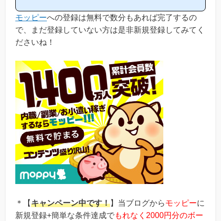
立つと思います！(*ポイントサイト初心者の方にもわかりやすい解
説を目指しており、おかげ様で当ブログからモッピー等のポイント
モッピー
への登録は無料で数分もあれば完了するの
サイトに新規登録された方は1万人以上もおられます！)モッピーは
初心者の方でも稼ぎやすく、当ブログでもおすすめ第1位のポイン
で、まだ登録していない方は是非新規登録してみてく
トサイトです！当ペ...
ださいね！
＊【
キャンペーン中です！
】当ブログから
モッピー
に
新規登録+簡単な条件達成で
もれなく2000円分のボー