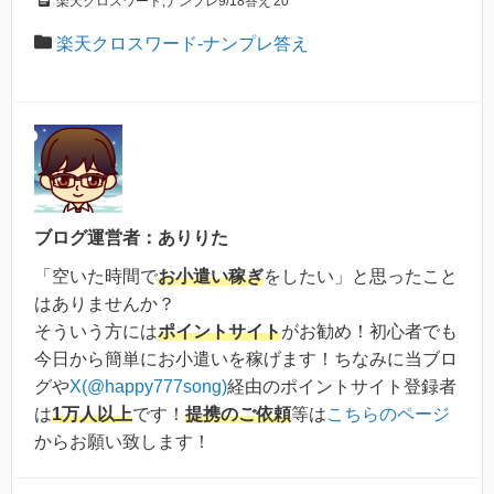
楽天クロスワード,ナンプレ9/18答え'20
楽天クロスワード-ナンプレ答え
ブログ運営者：ありりた
「空いた時間で
お小遣い稼ぎ
をしたい」と思ったこと
はありませんか？
そういう方には
ポイントサイト
がお勧め！初心者でも
今日から簡単にお小遣いを稼げます！ちなみに当ブロ
グや
X(@happy777song)
経由のポイントサイト登録者
は
1万人以上
です！
提携のご依頼
等は
こちらのページ
からお願い致します！