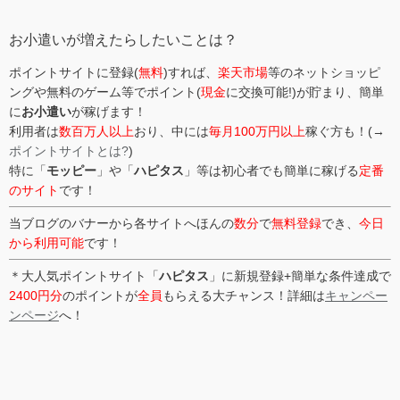
リ
ー
お小遣いが増えたらしたいことは？
ポイントサイトに登録(
無料
)すれば、
楽天市場
等のネットショッピ
ングや無料のゲーム等でポイント(
現金
に交換可能!)が貯まり、簡単
に
お小遣い
が稼げます！
利用者は
数百万人以上
おり、中には
毎月100万円以上
稼ぐ方も！(→
ポイントサイトとは?
)
特に「
モッピー
」や「
ハピタス
」等は初心者でも簡単に稼げる
定番
のサイト
です！
当ブログのバナーから各サイトへほんの
数分
で
無料登録
でき、
今日
から利用可能
です！
＊大人気ポイントサイト「
ハピタス
」に新規登録+簡単な条件達成で
2400円分
のポイントが
全員
もらえる大チャンス！詳細は
キャンペー
ンページ
へ！