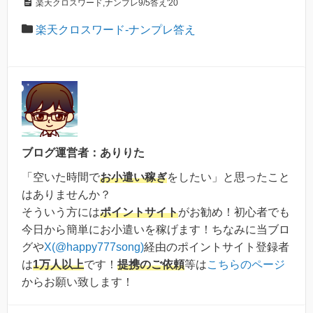
楽天クロスワード,ナンプレ9/5答え'20
楽天クロスワード-ナンプレ答え
ブログ運営者：ありりた
「空いた時間で
お小遣い稼ぎ
をしたい」と思ったこと
はありませんか？
そういう方には
ポイントサイト
がお勧め！初心者でも
今日から簡単にお小遣いを稼げます！ちなみに当ブロ
グや
X(@happy777song)
経由のポイントサイト登録者
は
1万人以上
です！
提携のご依頼
等は
こちらのページ
からお願い致します！