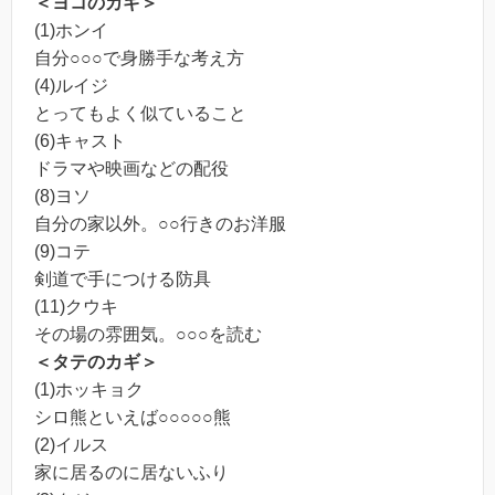
＜ヨコのカギ＞
(1)ホンイ
自分○○○で身勝手な考え方
(4)ルイジ
とってもよく似ていること
(6)キャスト
ドラマや映画などの配役
(8)ヨソ
自分の家以外。○○行きのお洋服
(9)コテ
剣道で手につける防具
(11)クウキ
その場の雰囲気。○○○を読む
＜タテのカギ＞
(1)ホッキョク
シロ熊といえば○○○○○熊
(2)イルス
家に居るのに居ないふり