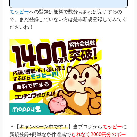
立つと思います！(*ポイントサイト初心者の方にもわかりやすい解
説を目指しており、おかげ様で当ブログからモッピー等のポイント
モッピー
への登録は無料で数分もあれば完了するの
サイトに新規登録された方は1万人以上もおられます！)モッピーは
初心者の方でも稼ぎやすく、当ブログでもおすすめ第1位のポイン
で、まだ登録していない方は是非新規登録してみてく
トサイトです！当ペ...
ださいね！
＊【
キャンペーン中です！
】当ブログから
モッピー
に
新規登録+簡単な条件達成で
もれなく2000円分のボー