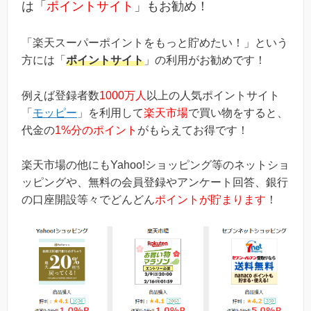
は「
ポイントサイト
」もお勧め！
「楽天スーパーポイントをもっと貯めたい！」という
方には「
ポイントサイト
」の利用がお勧めです！
例えば登録者数
1000万人
以上の人気ポイントサイト
「
モッピー
」を利用して
楽天市場
で買い物をすると、
代金の
1%分のポイント
がもらえてお得です！
楽天市場の他にもYahoo!ショッピング等のネットショ
ッピングや、無料の会員登録やアンケート回答、銀行
の口座開設等々でどんどん
ポイントが貯まります
！