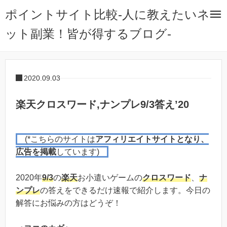
ポイントサイト比較-人に教えたいネ
ット副業！皆が得するブログ-
2020.09.03
楽天クロスワード,ナンプレ9/3答え’20
(*こちらのサイトは
アフィリエイトサイトとなり、
広告を掲載
しています)
2020年
9/3
の
楽天
お小遣いゲームの
クロスワード
、
ナ
ンプレ
の答えをできるだけ速報で紹介します。今日の
解答にお悩みの方はどうぞ！