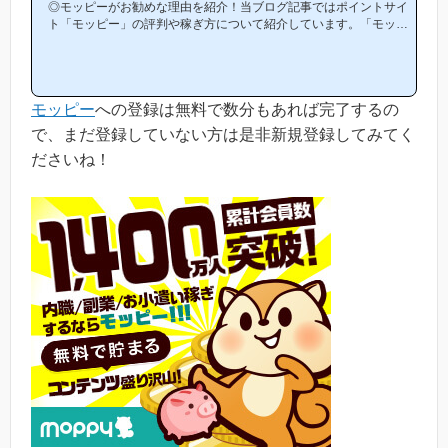
◎モッピーがお勧めな理由を紹介！当ブログ記事ではポイントサイ
ト「モッピー」の評判や稼ぎ方について紹介しています。「モッピ
ーは他のポイントサイトと比較して稼ぎやすいの？」「モッピーが
お勧めな理由はどういうところ？」等と疑問のある方には非常に役
立つと思います！(*ポイントサイト初心者の方にもわかりやすい解
説を目指しており、おかげ様で当ブログからモッピー等のポイント
モッピー
への登録は無料で数分もあれば完了するの
サイトに新規登録された方は1万人以上もおられます！)モッピーは
初心者の方でも稼ぎやすく、当ブログでもおすすめ第1位のポイン
で、まだ登録していない方は是非新規登録してみてく
トサイトです！当ペ...
ださいね！