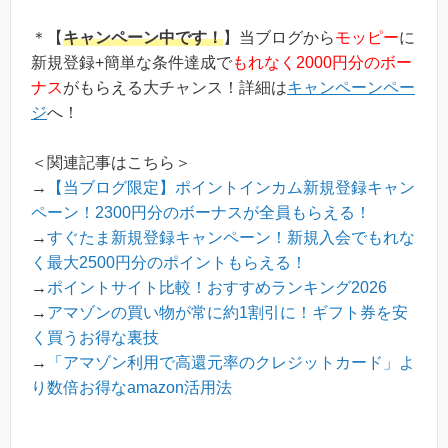
＊【
キャンペーン中です！
】当ブログから
モッピー
に
新規登録+簡単な条件達成で
もれなく2000円分のボー
ナス
がもらえる大チャンス！詳細は
キャンペーンペー
ジ
へ！
＜関連記事はこちら＞
→
【当ブログ限定】ポイントインカム新規登録キャン
ペーン！2300円分のボーナスが全員もらえる！
→
すぐたま新規登録キャンペーン！新規入会でもれな
く最大2500円分のポイントもらえる！
→
ポイントサイト比較！おすすめランキング2026
→
アマゾンの買い物が常に約1割引に！ギフト券を安
く買うお得な裏技
→
「アマゾン利用で高還元率のクレジットカード」よ
り数倍お得なamazon活用法