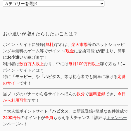
カ
テ
ゴ
リ
ー
お小遣いが増えたらしたいことは？
ポイントサイトに登録(
無料
)すれば、
楽天市場
等のネットショッピ
ングや無料のゲーム等でポイント(
現金
に交換可能!)が貯まり、簡単
に
お小遣い
が稼げます！
利用者は
数百万人以上
おり、中には
毎月100万円以上
稼ぐ方も！(→
ポイントサイトとは?
)
特に「
モッピー
」や「
ハピタス
」等は初心者でも簡単に稼げる
定番
のサイト
です！
当ブログのバナーから各サイトへほんの
数分
で
無料登録
でき、
今日
から利用可能
です！
＊大人気ポイントサイト「
ハピタス
」に新規登録+簡単な条件達成で
2400円分
のポイントが
全員
もらえる大チャンス！詳細は
キャンペー
ンページ
へ！