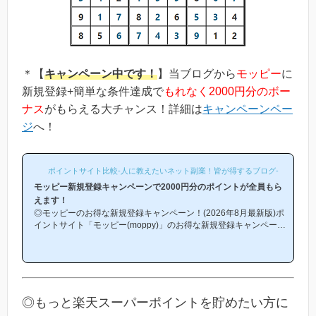
＊【
キャンペーン中です！
】当ブログから
モッピー
に
新規登録+簡単な条件達成で
もれなく2000円分のボー
ナス
がもらえる大チャンス！詳細は
キャンペーンペー
ジ
へ！
ポイントサイト比較-人に教えたいネット副業！皆が得するブログ-
モッピー新規登録キャンペーンで2000円分のポイントが全員もら
えます！
◎モッピーのお得な新規登録キャンペーン！(2026年8月最新版)ポ
イントサイト「モッピー(moppy)」のお得な新規登録キャンペーン
(友達紹介キャンペーン)を紹介します！「モッピーはどこから登録
するとお得になるの？」「モッピーにお得に入会できる時期や方法
はあるの？」という方は必見です！モッピー新規登録キャンペーン
内容キャンペーンの内容は「モッピーに新規登録(無料)して簡単な
条件を満たすと、もれなく2000円分のボーナスポイントがもらえ
る」という、シンプルなものです。(*ちなみに「2000円分のボー
◎もっと楽天スーパーポイントを貯めたい方に
ナス」というのは過去のキ...