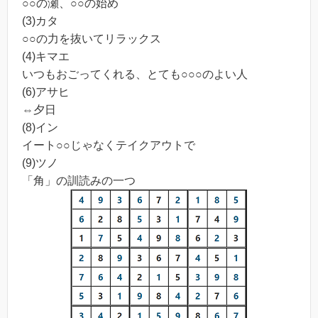
○○の瀬、○○の始め
(3)カタ
○○の力を抜いてリラックス
(4)キマエ
いつもおごってくれる、とても○○○のよい人
(6)アサヒ
⇔夕日
(8)イン
イート○○じゃなくテイクアウトで
(9)ツノ
「角」の訓読みの一つ