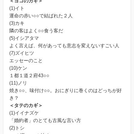
＜ヨコのカギ＞
(1)イト
運命の赤い○○で結ばれた２人
(3)カキ
隣の客はよく○○食う客だ
(5)イシアタマ
よく言えば、何があっても意志を変えないすごい人
(7)ズイヒツ
エッセーのこと
(10)ケン
１都１道２府43○○
(11)ノリ
焼き○○、味付け○○。おにぎりに巻くのはどっちが好
き？
＜タテのカギ＞
(1)イイナズケ
「婚約者」のとても古風な言い方
(2)トシ