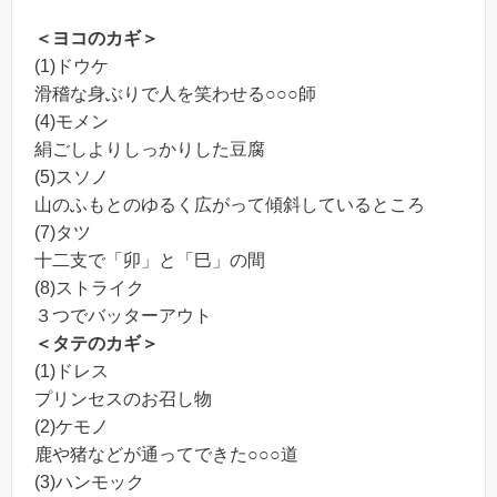
＜ヨコのカギ＞
(1)ドウケ
滑稽な身ぶりで人を笑わせる○○○師
(4)モメン
絹ごしよりしっかりした豆腐
(5)スソノ
山のふもとのゆるく広がって傾斜しているところ
(7)タツ
十二支で「卯」と「巳」の間
(8)ストライク
３つでバッターアウト
＜タテのカギ＞
(1)ドレス
プリンセスのお召し物
(2)ケモノ
鹿や猪などが通ってできた○○○道
(3)ハンモック