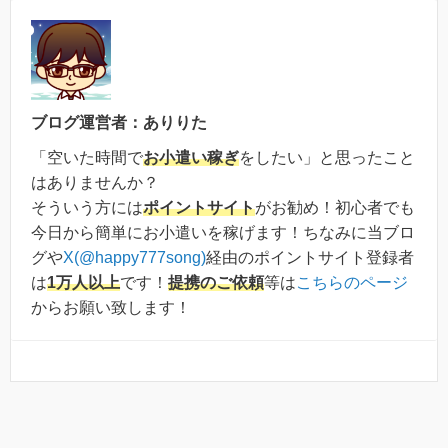
ブログ運営者：ありりた
「空いた時間で
お小遣い稼ぎ
をしたい」と思ったこと
はありませんか？
そういう方には
ポイントサイト
がお勧め！初心者でも
今日から簡単にお小遣いを稼げます！ちなみに当ブロ
グや
X(@happy777song)
経由のポイントサイト登録者
は
1万人以上
です！
提携のご依頼
等は
こちらのページ
からお願い致します！