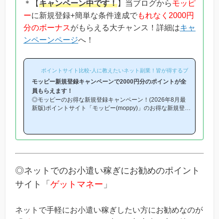
＊【
キャンペーン中です！
】当ブログから
モッピ
ー
に新規登録+簡単な条件達成で
もれなく2000円
分のボーナス
がもらえる大チャンス！詳細は
キャ
ンペーンページ
へ！
ポイントサイト比較-人に教えたいネット副業！皆が得するブログ-
モッピー新規登録キャンペーンで2000円分のポイントが全
員もらえます！
◎モッピーのお得な新規登録キャンペーン！(2026年8月最
新版)ポイントサイト「モッピー(moppy)」のお得な新規登録
キャンペーン(友達紹介キャンペーン)を紹介します！「モッ
ピーはどこから登録するとお得になるの？」「モッピーにお
得に入会できる時期や方法はあるの？」という方は必見で
す！モッピー新規登録キャンペーン内容キャンペーンの内容
は「モッピーに新規登録(無料)して簡単な条件を満たすと、
もれなく2000円分のボーナスポイントがもらえる」とい
う、シンプルなものです。(*ちなみに「2000円分のボーナ
◎ネットでのお小遣い稼ぎにお勧めのポイント
ス」というのは過去のキ...
サイト「
ゲットマネー
」
ネットで手軽にお小遣い稼ぎしたい方にお勧めなのが