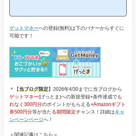
「ゲットマネーがお勧めな理由はどういうところ？」等と疑問のあ
る方には非常に役立つと思います！(*ポイントサイト初心者の方に
もわかりやすい解説を目指しており、おかげ様で当ブログからゲッ
トマネー等のポイントサイトに新規登録された方は1万人以上もお
られます！)当ページからゲットマネーへの新規登録はほんの数分
ゲットマネー
への登録(無料)は下のバナーからすぐに
で簡単にできるので、下...
可能です！
＊【
当ブログ限定
】2026年4/30までに当ブログから
ゲットマネー
(げっとま)への新規登録+条件達成で
も
れなく300円分
のポイントがもらえる+
Amazonギフト
券500円分
等が当たる
期間限定
チャンス！詳細は
キャ
ンペーンページ
へ！
＜関連記事はこちら＞