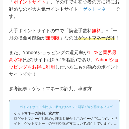
「
ポイントサイト
」、その中でも初心者の方に特にお
勧めなのが大人気ポイントサイト「
ゲットマネー
」で
す。
大手ポイントサイトの中で「換金手数料
無料
」+「一
月の換金可能額が
無制限
」なのは
ゲットマネーだけ
！
また、Yahoo!ショッピングの還元率が
1.1%
と
業界最
高水準
(他のサイトは0.5-1%程度)であり、
Yahoo!ショ
ッピングをお得に利用
したい方にもお勧めのポイント
サイトです！
参考記事：ゲットマネーの評判、稼ぎ方
ポイントサイト比較-人に教えたいネット副業！皆が得するブログ-
ゲットマネーの評判、稼ぎ方
◎ゲットマネーがお勧めな理由を紹介！このページではポイントサ
イト「ゲットマネー」の評判や稼ぎ方について紹介しています。
「ゲットマネーは他のポイントサイトと比較して稼ぎやすいの？」