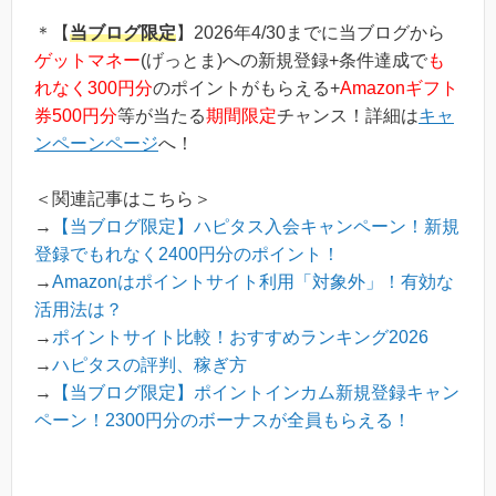
＊【
当ブログ限定
】2026年4/30までに当ブログから
ゲットマネー
(げっとま)への新規登録+条件達成で
も
れなく300円分
のポイントがもらえる+
Amazonギフト
券500円分
等が当たる
期間限定
チャンス！詳細は
キャ
ンペーンページ
へ！
＜関連記事はこちら＞
→
【当ブログ限定】ハピタス入会キャンペーン！新規
登録でもれなく2400円分のポイント！
→
Amazonはポイントサイト利用「対象外」！有効な
活用法は？
→
ポイントサイト比較！おすすめランキング2026
→
ハピタスの評判、稼ぎ方
→
【当ブログ限定】ポイントインカム新規登録キャン
ペーン！2300円分のボーナスが全員もらえる！