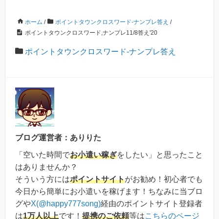
ホーム
/
ポイントタウンクロスワード-ナンプレ答え
/
ポイントタウンクロスワード,ナンプレ11/8答え'20
ポイントタウンクロスワード-ナンプレ答え
ブログ運営者：ありりた
「空いた時間で
お小遣い稼ぎ
をしたい」と思ったこと
はありませんか？
そういう方には
ポイントサイト
がお勧め！初心者でも
今日から簡単にお小遣いを稼げます！ちなみに当ブロ
グや
X(@happy777song)
経由のポイントサイト登録者
は
1万人以上
です！
提携のご依頼
等は
こちらのページ