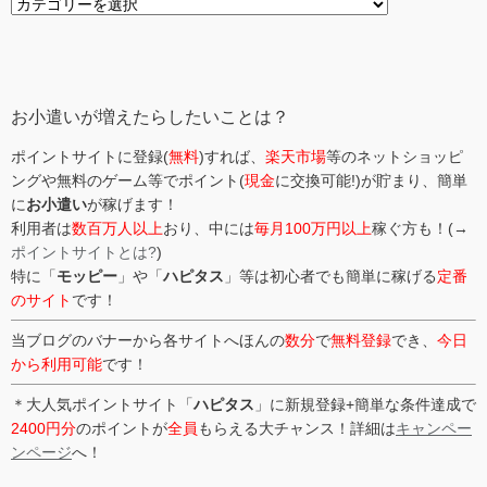
カ
テ
ゴ
リ
ー
お小遣いが増えたらしたいことは？
ポイントサイトに登録(
無料
)すれば、
楽天市場
等のネットショッピ
ングや無料のゲーム等でポイント(
現金
に交換可能!)が貯まり、簡単
に
お小遣い
が稼げます！
利用者は
数百万人以上
おり、中には
毎月100万円以上
稼ぐ方も！(→
ポイントサイトとは?
)
特に「
モッピー
」や「
ハピタス
」等は初心者でも簡単に稼げる
定番
のサイト
です！
当ブログのバナーから各サイトへほんの
数分
で
無料登録
でき、
今日
から利用可能
です！
＊大人気ポイントサイト「
ハピタス
」に新規登録+簡単な条件達成で
2400円分
のポイントが
全員
もらえる大チャンス！詳細は
キャンペー
ンページ
へ！