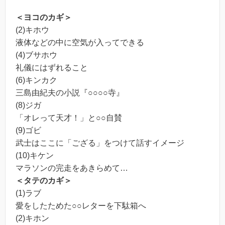
＜ヨコのカギ＞
(2)キホウ
液体などの中に空気が入ってできる
(4)ブサホウ
礼儀にはずれること
(6)キンカク
三島由紀夫の小説『○○○○寺』
(8)ジガ
「オレって天才！」と○○自賛
(9)ゴビ
武士はここに「ござる」をつけて話すイメージ
(10)キケン
マラソンの完走をあきらめて…
＜タテのカギ＞
(1)ラブ
愛をしたためた○○レターを下駄箱へ
(2)キホン