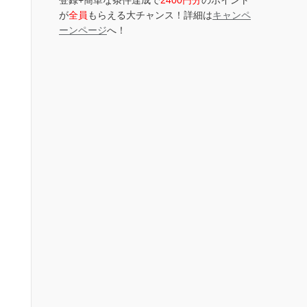
登録+簡単な条件達成で
2400円分
のポイント
が
全員
もらえる大チャンス！詳細は
キャンペ
ーンページ
へ！