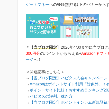
ジからゲットマネーへの新規登録はほんの数分
ゲットマネー
への登録(無料)は下のバナーから
下...
＊【
当ブログ限定
】2026年4/30までに当ブロ
300円分
のポイントがもらえる+
Amazonギフト
ージ
へ！
＜関連記事はこちら＞
→
【当ブログ限定】ハピタス入会キャンペーン！
→
Amazonはポイントサイト利用「対象外」！
→
ポイントサイト比較！おすすめランキング202
→
ハピタスの評判、稼ぎ方
→
【当ブログ限定】ポイントインカム新規登録キ