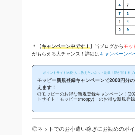
＊【
キャンペーン中です！
】当ブログから
モッ
がもらえる大チャンス！詳細は
キャンペーンペ
ポイントサイト比較-人に教えたいネット副業！皆が得するブ
モッピー新規登録キャンペーンで2000円分
えます！
◎モッピーのお得な新規登録キャンペーン！(202
トサイト「モッピー(moppy)」のお得な新規登
介キャンペーン)を紹介します！「モッピーはど
になるの？」「モッピーにお得に入会できる時
という方は必見です！モッピー新規登録キャン
ンの内容は「モッピーに新規登録(無料)して簡
もれなく2000円分のボーナスポイントがもら
◎ネットでのお小遣い稼ぎにお勧めのポイ
なものです。(*ちなみに「2000円分のボーナ
キ...