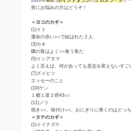
2020年
9/3
の
ポイントタウン
の
クロスワード
ゲ
答にお悩みの方はどうぞ！
＜ヨコのカギ＞
(1)イト
運命の赤い○○で結ばれた２人
(3)カキ
隣の客はよく○○食う客だ
(5)イシアタマ
よく言えば、何があっても意志を変えないすご
(7)ズイヒツ
エッセーのこと
(10)ケン
１都１道２府43○○
(11)ノリ
焼き○○、味付け○○。おにぎりに巻くのはどっ
＜タテのカギ＞
(1)イイナズケ