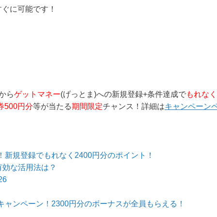
で簡単にできるので、
すぐに可能です！
グから
ゲットマネー
(げっとま)への新規登録+条件達成で
もれなく
券500円分
等が当たる
期間限定
チャンス！詳細は
キャンペーン
新規登録でもれなく2400円分のポイント！
有効な活用法は？
6
ャンペーン！2300円分のボーナスが全員もらえる！