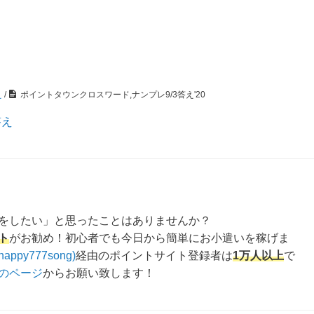
え
/
ポイントタウンクロスワード,ナンプレ9/3答え'20
答え
をしたい」と思ったことはありませんか？
ト
がお勧め！初心者でも今日から簡単にお小遣いを稼げま
happy777song)
経由のポイントサイト登録者は
1万人以上
で
のページ
からお願い致します！