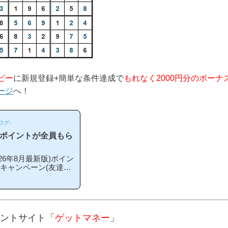
ピー
に新規登録+簡単な条件達成で
もれなく2000円分のボーナ
ージ
へ！
ログ-
のポイントが全員もら
6年8月最新版)ポイン
録キャンペーン(友達紹
こから登録するとお得
期や方法はあるの？」
ペーン内容キャンペー
単な条件を満たすと、
える」という、シンプル
ントサイト「
ゲットマネー
」
ス」というのは過去の