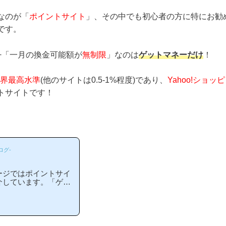
なのが「
ポイントサイト
」、その中でも初心者の方に特にお勧
です。
+「一月の換金可能額が
無制限
」なのは
ゲットマネーだけ
！
界最高水準
(他のサイトは0.5-1%程度)であり、
Yahoo!ショッピ
トサイトです！
ログ-
ージではポイントサイ
介しています。「ゲッ
やすいの？」「ゲット
と疑問のある方には非
者の方にもわかりやす
らゲットマネー等のポ
おられます！)当ペー