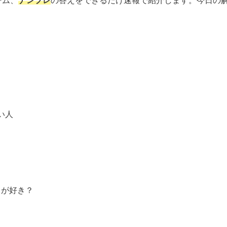
ーム、
ナンプレ
の答えをできるだけ速報で紹介します。今日の
い人
ちが好き？