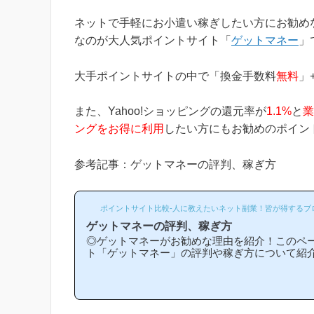
ネットで手軽にお小遣い稼ぎしたい方にお勧め
なのが大人気ポイントサイト「
ゲットマネー
」
大手ポイントサイトの中で「換金手数料
無料
」
また、Yahoo!ショッピングの還元率が
1.1%
と
業
ングをお得に利用
したい方にもお勧めのポイン
参考記事：ゲットマネーの評判、稼ぎ方
ポイントサイト比較-人に教えたいネット副業！皆が得するブ
ゲットマネーの評判、稼ぎ方
◎ゲットマネーがお勧めな理由を紹介！このペ
ト「ゲットマネー」の評判や稼ぎ方について紹
トマネーは他のポイントサイトと比較して稼ぎ
マネーがお勧めな理由はどういうところ？」等
常に役立つと思います！(*ポイントサイト初心
い解説を目指しており、おかげ様で当ブログか
イントサイトに新規登録された方は1万人以上も