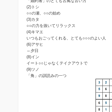
「婚約者」のとても古風な言い方
(2)トシ
○○の瀬、○○の始め
(3)カタ
○○の力を抜いてリラックス
(4)キマエ
いつもおごってくれる、とても○○○のよい人
(6)アサヒ
⇔夕日
(8)イン
イート○○じゃなくテイクアウトで
(9)ツノ
「角」の訓読みの一つ