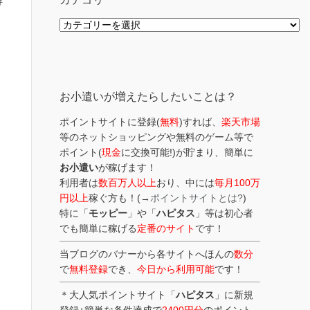
解
カ
テ
ゴ
リ
ー
お小遣いが増えたらしたいことは？
ポイントサイトに登録(
無料
)すれば、
楽天市場
等のネットショッピングや無料のゲーム等で
ポイント(
現金
に交換可能!)が貯まり、簡単に
お小遣い
が稼げます！
利用者は
数百万人以上
おり、中には
毎月100万
円以上
稼ぐ方も！(→
ポイントサイトとは?
)
特に「
モッピー
」や「
ハピタス
」等は初心者
でも簡単に稼げる
定番のサイト
です！
当ブログのバナーから各サイトへほんの
数分
で
無料登録
でき、
今日から利用可能
です！
＊大人気ポイントサイト「
ハピタス
」に新規