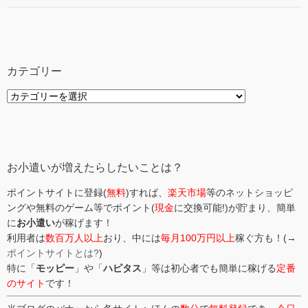
カテゴリー
カ
テ
ゴ
リ
ー
お小遣いが増えたらしたいことは？
ポイントサイトに登録(
無料
)すれば、
楽天市場
等のネットショッピ
ングや無料のゲーム等でポイント(
現金
に交換可能!)が貯まり、簡単
に
お小遣い
が稼げます！
利用者は
数百万人以上
おり、中には
毎月100万円以上
稼ぐ方も！(→
ポイントサイトとは?
)
特に「
モッピー
」や「
ハピタス
」等は初心者でも簡単に稼げる
定番
のサイト
です！