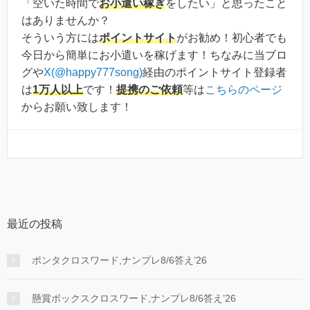
「空いた時間で
お小遣い稼ぎ
をしたい」と思ったこと
はありませんか？
そういう方には
ポイントサイト
がお勧め！初心者でも
今日から簡単にお小遣いを稼げます！ちなみに当ブロ
グや
X(@happy777song)
経由のポイントサイト登録者
は
1万人以上
です！
提携のご依頼
等は
こちらのページ
からお願い致します！
最近の投稿
ポンタクロスワード,ナンプレ8/6答え’26
懸賞ボックスクロスワード,ナンプレ8/6答え’26