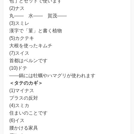
包丁とセットで使います
(2)ナス
丸―― 水―― 賀茂――
(3)スミレ
漢字で「菫」と書く植物
(5)カクテキ
大根を使ったキムチ
(7)スイス
首都はベルンです
(10)ドテ
――鍋には牡蠣やハマグリが使われます
＜タテのカギ＞
(1)マイナス
プラスの反対
(4)スミカ
住まいのことです
(6)イス
腰かける家具