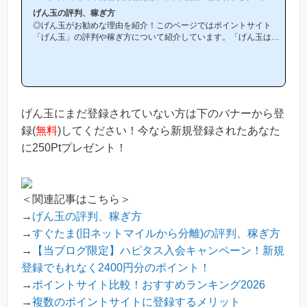
げん玉の評判、稼ぎ方
◎げん玉がお勧めな理由を紹介！このページではポイントサイト
「げん玉」の評判や稼ぎ方について紹介しています。「げん玉は他
のポイントサイトと比較して稼ぎやすいの？」「げん玉がお勧めな
理由はどういうところ？」等と疑問のある方には非常に役立つと思
います！(*ポイントサイト初心者の方にもわかりやすい解説を目指
しており、おかげ様で当ブログからげん玉等のポイントサイトに新
規登録された方は1万人以上もおられます！)げん玉は初心者の方で
も簡単にお小遣い稼ぎができる「王道のポイントサイト」です！当
げん玉にまだ登録されていない方は下のバナーから登
ページからげん玉への...
録(
無料
)してください！今なら新規登録されたあなた
に250Ptプレゼント！
＜関連記事はこちら＞
→
げん玉の評判、稼ぎ方
→
すぐたま(旧ネットマイルから分離)の評判、稼ぎ方
→
【当ブログ限定】ハピタス入会キャンペーン！新規
登録でもれなく2400円分のポイント！
→
ポイントサイト比較！おすすめランキング2026
→
複数のポイントサイトに登録するメリット