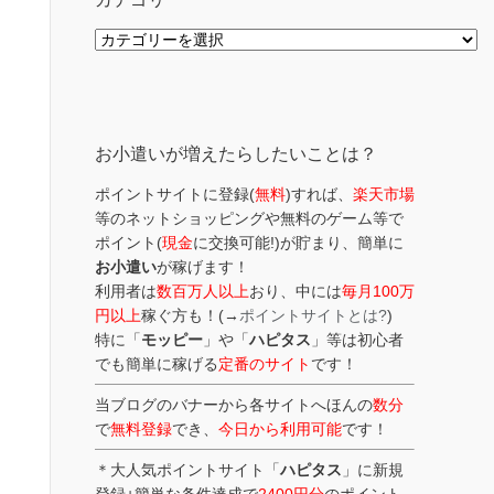
カ
テ
ゴ
リ
ー
お小遣いが増えたらしたいことは？
ポイントサイトに登録(
無料
)すれば、
楽天市場
等のネットショッピングや無料のゲーム等で
ポイント(
現金
に交換可能!)が貯まり、簡単に
お小遣い
が稼げます！
利用者は
数百万人以上
おり、中には
毎月100万
円以上
稼ぐ方も！(→
ポイントサイトとは?
)
特に「
モッピー
」や「
ハピタス
」等は初心者
でも簡単に稼げる
定番のサイト
です！
当ブログのバナーから各サイトへほんの
数分
で
無料登録
でき、
今日から利用可能
です！
＊大人気ポイントサイト「
ハピタス
」に新規