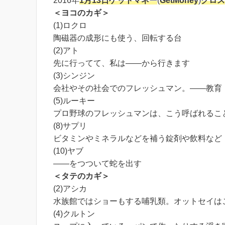
2016年
1月13日
ゲットマネー
(
GetMoney
)
クロス
＜ヨコのカギ＞
(1)ロクロ
陶磁器の成形にも使う、回転する台
(2)アト
先に行ってて、私は――から行きます
(3)シンジン
会社やその社会でのフレッシュマン。――教育
(5)ルーキー
プロ野球のフレッシュマンは、こう呼ばれるこ
(8)サプリ
ビタミンやミネラルなどを補う錠剤や飲料など
(10)ヤブ
――をつついて蛇を出す
＜タテのカギ＞
(2)アシカ
水族館ではショーもする哺乳類。オットセイは
(4)クルトン