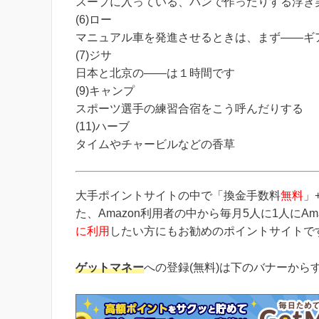
スープに入っている、パンで作ったりする浮き
(6)ロー
マニュアル車を発進させるときは、まず――ギ
(7)ジサ
日本と北京の――は１時間です
(9)キャンプ
スポーツ選手の練習合宿をこう呼んだりする
(11)ハーブ
タイムやチャービルなどの香草
大手ポイントサイトの中で「換金手数料
無料
」
た、Amazon利用者の中から毎月5人に1人にA
に利用
したい方にもお勧めのポイントサイトで
ゲットマネー
への登録(無料)は下のバナーから