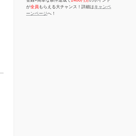
登録+簡単な条件達成で
2400円分
のポイント
が
全員
もらえる大チャンス！詳細は
キャンペ
ーンページ
へ！