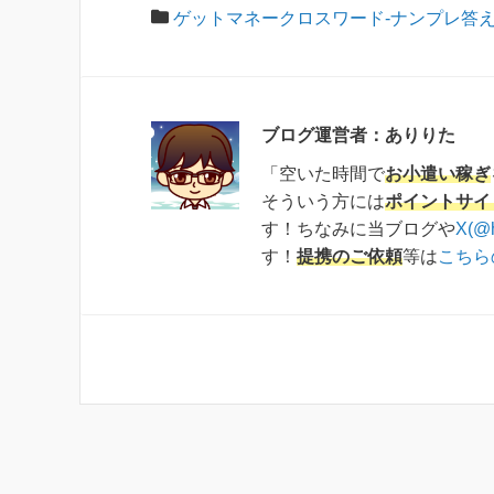
ゲットマネークロスワード-ナンプレ答
ブログ運営者：ありりた
「空いた時間で
お小遣い稼ぎ
そういう方には
ポイントサイ
す！ちなみに当ブログや
X(@
す！
提携のご依頼
等は
こちら