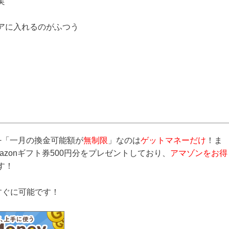
実
アに入れるのがふつう
+「一月の換金可能額が
無制限
」なのは
ゲットマネーだけ
！ま
mazonギフト券500円分をプレゼントしており、
アマゾンをお得
す！
すぐに可能です！