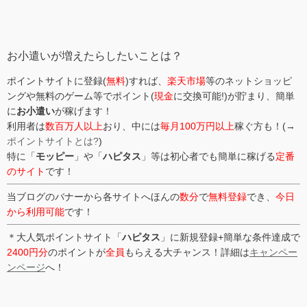
ゴ
リ
ー
お小遣いが増えたらしたいことは？
ポイントサイトに登録(
無料
)すれば、
楽天市場
等のネットショッピ
ングや無料のゲーム等でポイント(
現金
に交換可能!)が貯まり、簡単
に
お小遣い
が稼げます！
利用者は
数百万人以上
おり、中には
毎月100万円以上
稼ぐ方も！(→
ポイントサイトとは?
)
特に「
モッピー
」や「
ハピタス
」等は初心者でも簡単に稼げる
定番
のサイト
です！
当ブログのバナーから各サイトへほんの
数分
で
無料登録
でき、
今日
から利用可能
です！
＊大人気ポイントサイト「
ハピタス
」に新規登録+簡単な条件達成で
2400円分
のポイントが
全員
もらえる大チャンス！詳細は
キャンペー
ンページ
へ！