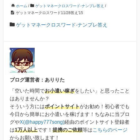
ホーム
/
ゲットマネークロスワード-ナンプレ答え
/
ゲットマネークロスワード11/28答え'15
ゲットマネークロスワード-ナンプレ答え
ブログ運営者：ありりた
「空いた時間で
お小遣い稼ぎ
をしたい」と思ったこと
はありませんか？
そういう方には
ポイントサイト
がお勧め！初心者でも
今日から簡単にお小遣いを稼げます！ちなみに当ブロ
グや
X(@happy777song)
経由のポイントサイト登録者
は
1万人以上
です！
提携のご依頼
等は
こちらのページ
からお願い致します！