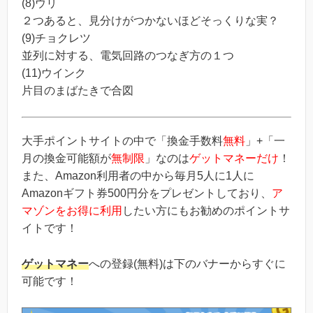
(8)ウリ
２つあると、見分けがつかないほどそっくりな実？
(9)チョクレツ
並列に対する、電気回路のつなぎ方の１つ
(11)ウインク
片目のまばたきで合図
大手ポイントサイトの中で「換金手数料
無料
」+「一
月の換金可能額が
無制限
」なのは
ゲットマネーだけ
！
また、Amazon利用者の中から毎月5人に1人に
Amazonギフト券500円分をプレゼントしており、
ア
マゾンをお得に利用
したい方にもお勧めのポイントサ
イトです！
ゲットマネー
への登録(無料)は下のバナーからすぐに
可能です！