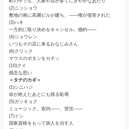
町の中でも、人家や店が多くにぎやかなあたり
(2)ニッショウ
敷地の南に高層ビルが建ち、――権が侵害された
(3)ハキ
一方的に取り決めをキャンセル。婚約――
(4)ジョウレン
いつもその店に来るおなじみさん
(6)クリック
マウスのボタンをカチッ
(10)クイ
残念な思い
＜タテのカギ＞
(1)シニハジ
命が絶えたあとにも残る恥辱
(5)ガッキョク
ミュージック。室内――、管弦――
(7)イシ
国家資格をもって病人を治す人