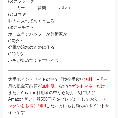
(5)クラシック
――カー ――音楽 ――バレエ
(7)ロウヤ
罪人を入れておくところ
(8)アーチスト
ホームランバッターか芸術家か
(10)ダム
発電や治水のために作る
(11)ミツ
ハチが集めてくる甘いやつ
大手ポイントサイトの中で「換金手数料
無料
」+「一
月の換金可能額が
無制限
」なのは
ゲットマネーだけ
！
また、Amazon利用者の中から毎月5人に1人に
Amazonギフト券500円分をプレゼントしており、
ア
マゾンをお得に利用
したい方にもお勧めのポイントサ
イトです！