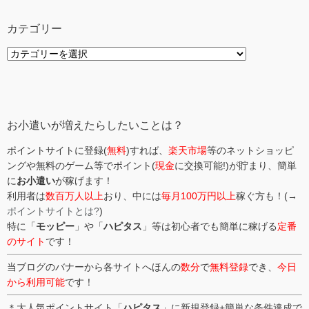
カテゴリー
カ
テ
ゴ
リ
ー
お小遣いが増えたらしたいことは？
ポイントサイトに登録(
無料
)すれば、
楽天市場
等のネットショッピ
ングや無料のゲーム等でポイント(
現金
に交換可能!)が貯まり、簡単
に
お小遣い
が稼げます！
利用者は
数百万人以上
おり、中には
毎月100万円以上
稼ぐ方も！(→
ポイントサイトとは?
)
特に「
モッピー
」や「
ハピタス
」等は初心者でも簡単に稼げる
定番
のサイト
です！
当ブログのバナーから各サイトへほんの
数分
で
無料登録
でき、
今日
から利用可能
です！
＊大人気ポイントサイト「
ハピタス
」に新規登録+簡単な条件達成で