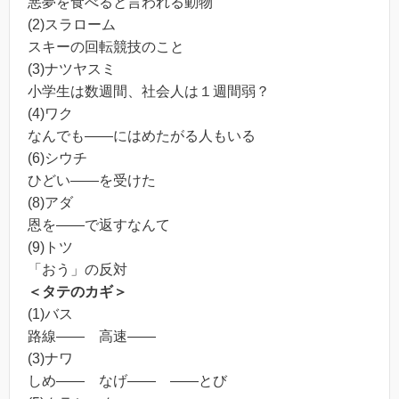
悪夢を食べると言われる動物
(2)スラローム
スキーの回転競技のこと
(3)ナツヤスミ
小学生は数週間、社会人は１週間弱？
(4)ワク
なんでも――にはめたがる人もいる
(6)シウチ
ひどい――を受けた
(8)アダ
恩を――で返すなんて
(9)トツ
「おう」の反対
＜タテのカギ＞
(1)バス
路線―― 高速――
(3)ナワ
しめ―― なげ―― ――とび