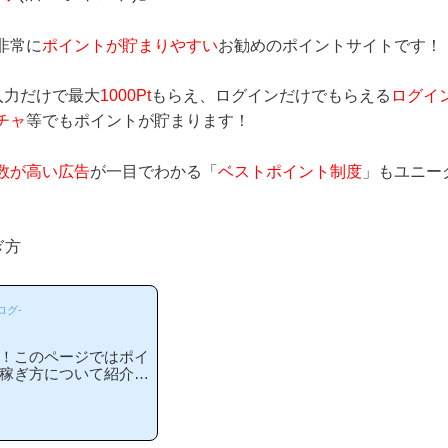
非常に
ポイントが貯まりやすい
お勧めのポイントサイトです！
入力だけで最大
1000Pt
もらえ、ログインだけでもらえる
ログイ
チャ
等でもポイントが貯まります！
数が高い広告
が一目でわかる「
ベストポイント制度
」もユニー
ぎ方
ログ-
紹介！このページではポイ
判や稼ぎ方について紹介し
020年2月1日より「ア
は他のポイントサイト
めな理由はどういうと
います！(*ポイント