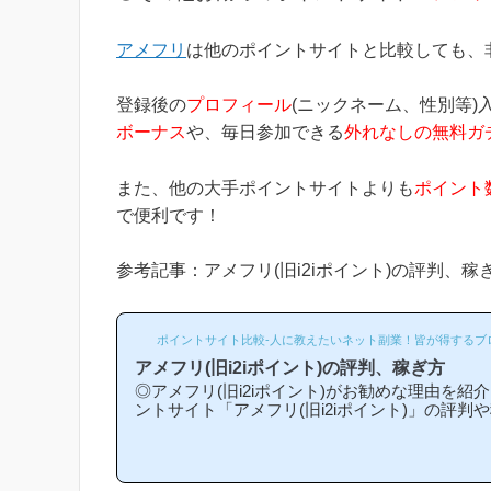
アメフリ
は他のポイントサイトと比較しても、
登録後の
プロフィール
(ニックネーム、性別等)
ボーナス
や、毎日参加できる
外れなしの無料ガ
また、他の大手ポイントサイトよりも
ポイント
で便利です！
参考記事：アメフリ(旧i2iポイント)の評判、稼
ポイントサイト比較-人に教えたいネット副業！皆が得するブ
アメフリ(旧i2iポイント)の評判、稼ぎ方
◎アメフリ(旧i2iポイント)がお勧めな理由を
ントサイト「アメフリ(旧i2iポイント)」の評
ています。(*ポイントサイト「i2iポイント」は2
メフリ」という名前に変わりました)「アメフリ
と比較して稼ぎやすいの？」「アメフリがお勧
ころ？」等と疑問のある方には非常に役立つと思