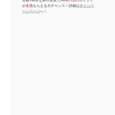
登録+簡単な条件達成で
2400円分
のポイント
が
全員
もらえる大チャンス！詳細は
キャンペ
ーンページ
へ！