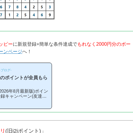
ッピー
に新規登録+簡単な条件達成で
もれなく2000円分のボー
ーンページ
へ！
ブログ-
分のポイントが全員もら
026年8月最新版)ポイン
登録キャンペーン(友達紹
はどこから登録するとお得
時期や方法はあるの？」
ンペーン内容キャンペー
簡単な条件を満たすと、
らえる」という、シンプル
ナス」というのは過去の
リ
(旧i2iポイント)」