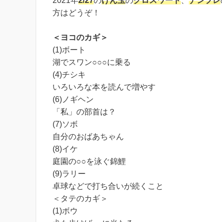
2021年
2/27
の
げん玉
の
クロスワード
、
ナンプレ
方はどうぞ！
＜ヨコのカギ＞
(1)ボート
湖でスワン○○○に乗る
(4)チシキ
いろいろな本を読んで増やす
(6)ノギヘン
「私」の部首は？
(7)ソボ
自分のおばあちゃん
(8)イケ
庭園の○○を泳ぐ錦鯉
(9)ラリー
卓球などで打ち合いが続くこと
＜タテのカギ＞
(1)ボウ