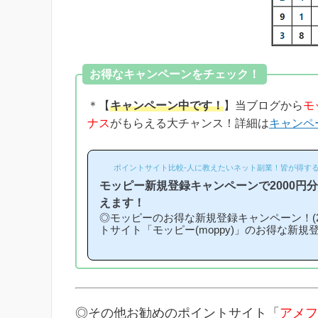
お得なキャンペーンをチェック！
＊【
キャンペーン中です！
】当ブログから
モ
ナス
がもらえる大チャンス！詳細は
キャンペ
ポイントサイト比較-人に教えたいネット副業！皆が得する
モッピー新規登録キャンペーンで2000円
えます！
◎モッピーのお得な新規登録キャンペーン！(2
トサイト「モッピー(moppy)」のお得な新規
介キャンペーン)を紹介します！「モッピー
になるの？」「モッピーにお得に入会できる
という方は必見です！モッピー新規登録キャ
ンの内容は「モッピーに新規登録(無料)して
もれなく2000円分のボーナスポイントがも
なものです。(*ちなみに「2000円分のボー
◎その他お勧めのポイントサイト「
アメフ
キ...