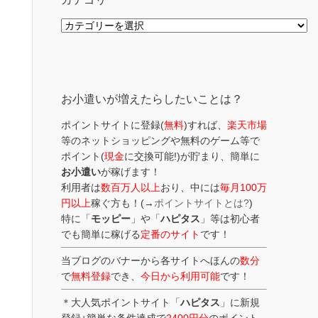
カ
テ
ゴ
リ
ー
お小遣いが増えたらしたいことは？
ポイントサイトに登録(
無料
)すれば、
楽天市場
等のネットショッピングや無料のゲーム等で
ポイント(
現金
に交換可能!)が貯まり、簡単に
お小遣い
が稼げます！
利用者は
数百万人以上
おり、中には
毎月100万
円以上
稼ぐ方も！(→
ポイントサイトとは?
)
特に「
モッピー
」や「
ハピタス
」等は初心者
でも簡単に稼げる
定番のサイト
です！
当ブログのバナーから各サイトへほんの
数分
で
無料登録
でき、
今日から利用可能
です！
＊大人気ポイントサイト「
ハピタス
」に新規