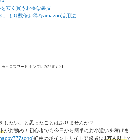
6
券を安く買うお得な裏技
」より数倍お得なamazon活用法
ん玉クロスワード,ナンプレ2/27答え'21
をしたい」と思ったことはありませんか？
ト
がお勧め！初心者でも今日から簡単にお小遣いを稼げま
happy777song)
経由のポイントサイト登録者は
1万人以上
で