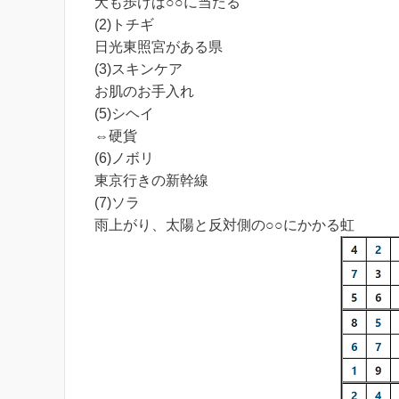
犬も歩けば○○に当たる
(2)トチギ
日光東照宮がある県
(3)スキンケア
お肌のお手入れ
(5)シヘイ
⇔硬貨
(6)ノボリ
東京行きの新幹線
(7)ソラ
雨上がり、太陽と反対側の○○にかかる虹