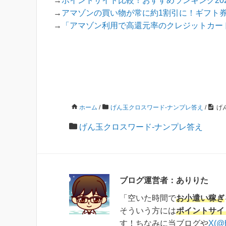
→
ポイントサイト比較！おすすめランキング202
→
アマゾンの買い物が常に約1割引に！ギフト
→
「アマゾン利用で高還元率のクレジットカード
ホーム
/
げん玉クロスワード-ナンプレ答え
/
げ
げん玉クロスワード-ナンプレ答え
ブログ運営者：ありりた
「空いた時間で
お小遣い稼ぎ
そういう方には
ポイントサイ
す！ちなみに当ブログや
X(@