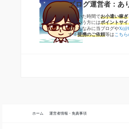
ブログ運営者：あ
「空いた時間で
お小遣い稼ぎ
そういう方には
ポイントサイ
す！ちなみに当ブログや
X(@h
す！
提携のご依頼
等は
こちら
ホーム
運営者情報・免責事項