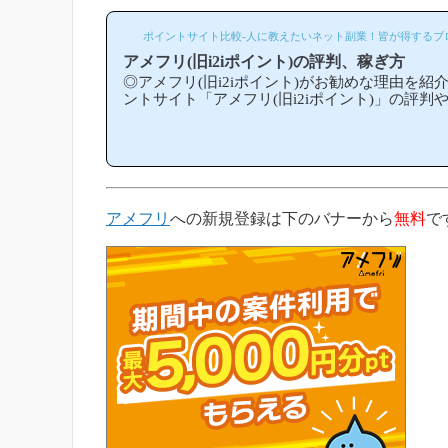
ポイントサイト比較-人に教えたいネット副業！皆が得するブ
アメフリ(旧i2iポイント)の評判、稼ぎ方
◎アメフリ(旧i2iポイント)がお勧めな理由を
ントサイト「アメフリ(旧i2iポイント)」の評
ています。(*ポイントサイト「i2iポイント」は2
メフリ」という名前に変わりました)「アメフリ
と比較して稼ぎやすいの？」「アメフリがお勧
ころ？」等と疑問のある方には非常に役立つと思
サイト初心者の方にもわかりやすい解説を目指
当ブログからアメフリ等のポイントサイトに新規登
アメフリ
への新規登録は下のバナーから
無料
で