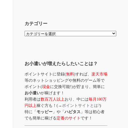
カテゴリー
カ
テ
ゴ
リ
ー
お小遣いが増えたらしたいことは？
ポイントサイトに登録(
無料
)すれば、
楽天市場
等のネットショッピングや無料のゲーム等で
ポイント(
現金
に交換可能!)が貯まり、簡単に
お小遣い
が稼げます！
利用者は
数百万人以上
おり、中には
毎月100万
円以上
稼ぐ方も！(→
ポイントサイトとは?
)
特に「
モッピー
」や「
ハピタス
」等は初心者
でも簡単に稼げる
定番のサイト
です！