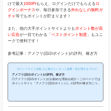
けで最大
1000Pt
もらえ、ログインだけでもらえる
ロ
グインボーナス
や、毎日参加できる
外れなしの無料ガ
チャ
等でもポイントが貯まります！
また、他の大手ポイントサイトよりも
ポイント数が高
い広告
が一目でわかる「
ベストポイント制度
」もユニ
ークで便利です！
参考記事：アメフリ(旧i2iポイント)の評判、稼ぎ方
ポイントサイト比較-人に教えたいネット副業！皆が得するブログ-
アメフリ(旧i2iポイント)の評判、稼ぎ方
◎アメフリ(旧i2iポイント)がお勧めな理由を紹介！このページでは
ポイントサイト「アメフリ(旧i2iポイント)」の評判や稼ぎ方につい
て紹介しています。(*ポイントサイト「i2iポイント」は2020年2月
1日より「アメフリ」という名前に変わりました)「アメフリは他の
ポイントサイトと比較して稼ぎやすいの？」「アメフリがお勧めな
理由はどういうところ？」等と疑問のある方には非常に役立つと思
います！(*ポイントサイト初心者の方にもわかりやすい解説を目指
しており、おかげ様で当ブログからアメフリ等のポイントサイトに