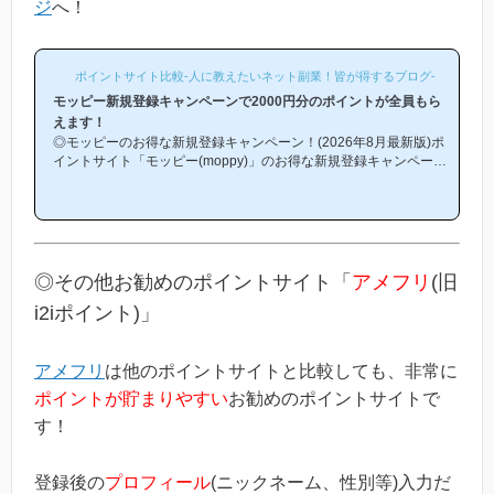
ジ
へ！
ポイントサイト比較-人に教えたいネット副業！皆が得するブログ-
モッピー新規登録キャンペーンで2000円分のポイントが全員もら
えます！
◎モッピーのお得な新規登録キャンペーン！(2026年8月最新版)ポ
イントサイト「モッピー(moppy)」のお得な新規登録キャンペーン
(友達紹介キャンペーン)を紹介します！「モッピーはどこから登録
するとお得になるの？」「モッピーにお得に入会できる時期や方法
はあるの？」という方は必見です！モッピー新規登録キャンペーン
内容キャンペーンの内容は「モッピーに新規登録(無料)して簡単な
条件を満たすと、もれなく2000円分のボーナスポイントがもらえ
る」という、シンプルなものです。(*ちなみに「2000円分のボー
◎その他お勧めのポイントサイト「
アメフリ
(旧
ナス」というのは過去のキ...
i2iポイント)」
アメフリ
は他のポイントサイトと比較しても、非常に
ポイントが貯まりやすい
お勧めのポイントサイトで
す！
登録後の
プロフィール
(ニックネーム、性別等)入力だ