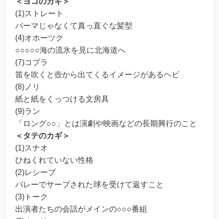
＜ヨコのカギ＞
(1)ストレート
パーマじゃなくて真っ直ぐな髪型
(4)オホーツク
○○○○○海の流氷を見に北海道へ
(7)コブラ
笛を吹くと壺から出てくるイメージがあるヘビ
(8)ノリ
紙と紙をくっつける文房具
(9)ラン
「ロング○○」とは演劇や映画などの長期興行のこと
＜タテのカギ＞
(1)スナオ
ひねくれていない性格
(2)レシーブ
バレーでサーブされた球を受けて返すこと
(3)トーク
出演者たちの会話がメインの○○○番組