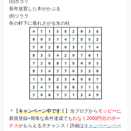
(5)ホコリ
長年放置した本がかぶる
(6)ツララ
冬の軒下に垂れさがる氷の柱
＊【
キャンペーン中です！
】当ブログから
モッピー
に
新規登録+簡単な条件達成で
もれなく2000円分のボー
ナス
がもらえる大チャンス！詳細は
キャンペーンペー