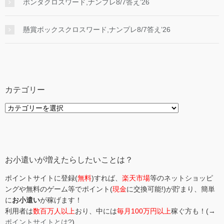
ポンタクロスワード,ナンプレ8/7答え’26
懸賞ボックスクロスワード,ナンプレ8/7答え’26
カテゴリー
カ
テ
ゴ
リ
ー
お小遣いが増えたらしたいことは？
ポイントサイトに登録(
無料
)すれば、
楽天市場
等のネットショッピ
ングや無料のゲーム等でポイント(
現金
に交換可能!)が貯まり、簡単
に
お小遣い
が稼げます！
利用者は
数百万人以上
おり、中には
毎月100万円以上
稼ぐ方も！(→
ポイントサイトとは?
)